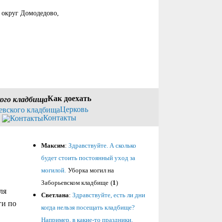
й округ Домодедово,
Как доехать
Церковь
Контакты
Максим
:
Здравствуйте. А сколько
будет стоить постоянный уход за
могилой.
Уборка могил на
Заборьевском кладбище
(
1
)
ля
Светлана
:
Здравствуйте, есть ли дни
ги по
когда нельзя посещать кладбище?
Например, в какие-то праздники.