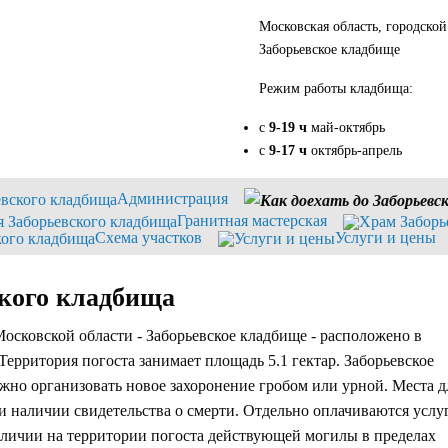
Московская область, городско
Заборьевское кладбище
Режим работы кладбища:
с
9-19 ч
май-октябрь
с
9-17 ч
октябрь-апрель
Администрация
Гранитная мастерская
Схема участков
Услуги и цены
ского кладбища
осковской области - Заборьевское кладбище - расположено в
ерритория погоста занимает площадь 5.1 гектар. Заборьевское
ожно организовать новое захоронение гробом или урной. Места д
и наличии свидетельства о смерти. Отдельно оплачиваются услу
аличии на территории погоста действующей могилы в пределах