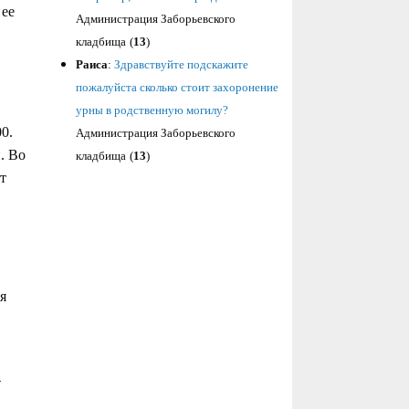
 ее
Администрация Заборьевского
кладбища
(
13
)
Раиса
:
Здравствуйте подскажите
пожалуйста сколько стоит захоронение
урны в родственную могилу?
00.
Администрация Заборьевского
. Во
кладбища
(
13
)
т
я
-