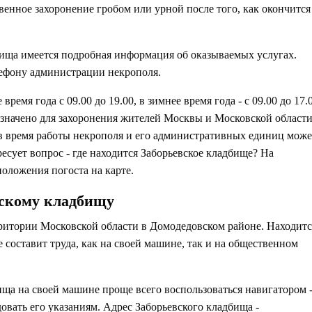
енное захоронение гробом или урной после того, как окончится
ища имеется подробная информация об оказываемых услугах.
ефону администрации некрополя.
ремя года с 09.00 до 19.00, в зимнее время года - с 09.00 до 17.
значено для захоронения жителей Москвы и Московской области
в время работы некрополя и его административных единиц може
сует вопрос - где находится Заборьевское кладбище? На
оложения погоста на карте.
вскому кладбищу
ритории Московской области в Домодедовском районе. Находитс
 составит труда, как на своей машине, так и на общественном
ща на своей машине проще всего воспользоваться навигатором 
довать его указаниям. Адрес Заборьевского кладбища -